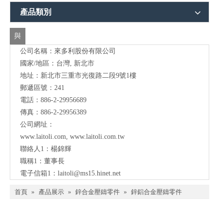
們
地址：新北市三重市光復路二段9號1樓
聯
郵遞區號：241
電話：886-2-29956689
絡
傳真：886-2-29956389
公司網址：
www.laitoli.com
,
www.laitoli.com.tw
聯絡人1：楊錦輝
職稱1：董事長
電子信箱1：
laitoli@ms15.hinet.net
首頁
»
產品展示
»
鋅合金壓鑄零件
»
鋅鋁合金壓鑄零件
分享到:
鋅鋁合金壓鑄零件
數量：