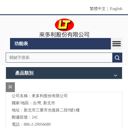
繁體中文
|
English
功能表
搜索
產品類別
與
公司名稱：來多利股份有限公司
我
國家/地區：台灣, 新北市
們
地址：新北市三重市光復路二段9號1樓
聯
郵遞區號：241
電話：886-2-29956689
絡